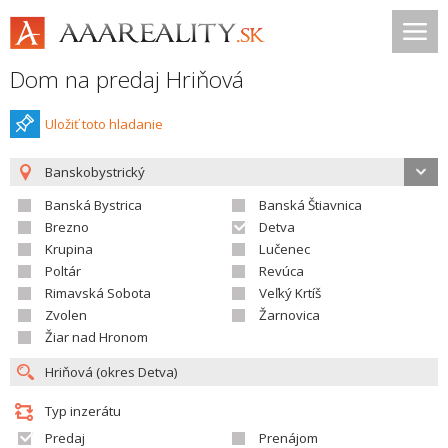
Dom na predaj Hriňová
Uložiť toto hladanie
Banskobystrický
Banská Bystrica
Banská Štiavnica
Brezno
Detva
Krupina
Lučenec
Poltár
Revúca
Rimavská Sobota
Veľký Krtíš
Zvolen
Žarnovica
Žiar nad Hronom
Typ inzerátu
Predaj
Prenájom