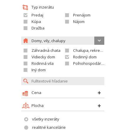
Typ inzerátu
Predaj
Prenájom
Kúpa
Nájom
Dražba
Domy, vily, chalupy
Záhradná chata
Chalupa, rekreačný domček
Vidiecky dom
Rodinný dom
Rodinná vila
Poľnohospodárska usadlosť
Iný dom
Cena
Plocha
všetky inzeráty
realitné kancelárie