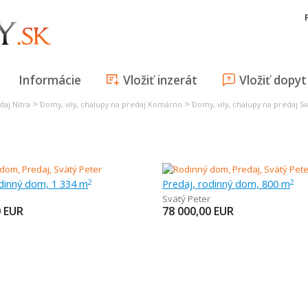
Informácie
Vložiť inzerát
Vložiť dopyt
>
>
daj Nitra
Domy, vily, chalupy na predaj Komárno
Domy, vily, chalupy na predaj Sv
odinný dom, 1 334 m
Predaj, rodinný dom, 800 m
2
2
Svätý Peter
0
EUR
78 000,00
EUR