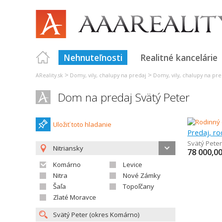
Nehnuteľnosti
Realitné kancelárie
>
>
AReality.sk
Domy, vily, chalupy na predaj
Domy, vily, chalupy na pre
Dom na predaj Svätý Peter
Uložiť toto hladanie
Predaj, r
Svätý Peter
Nitriansky
78 000,0
Komárno
Levice
Nitra
Nové Zámky
Šaľa
Topoľčany
Zlaté Moravce