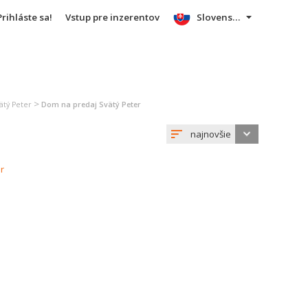
Prihláste sa!
Vstup pre inzerentov
Slovensky
>
ätý Peter
Dom na predaj Svätý Peter
najnovšie