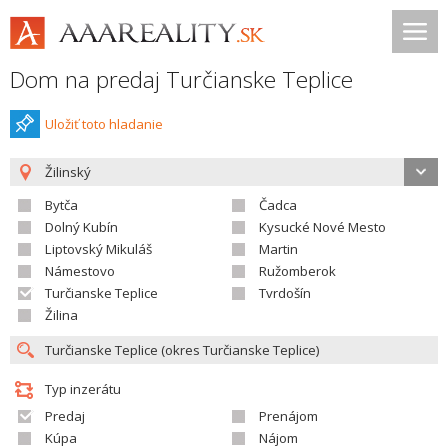
Dom na predaj Turčianske Teplice
Uložiť toto hladanie
Žilinský
Bytča
Čadca
Dolný Kubín
Kysucké Nové Mesto
Liptovský Mikuláš
Martin
Námestovo
Ružomberok
Turčianske Teplice
Tvrdošín
Žilina
Typ inzerátu
Predaj
Prenájom
Kúpa
Nájom