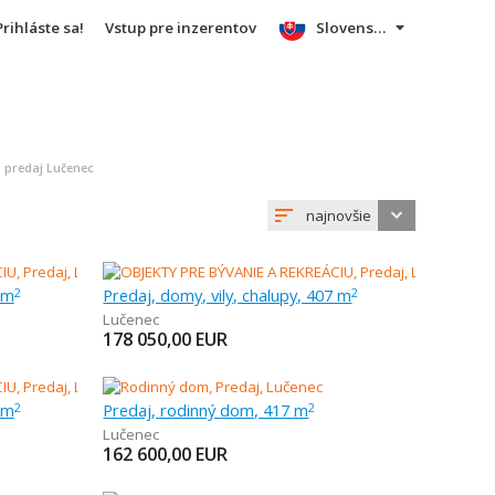
Prihláste sa!
Vstup pre inzerentov
Slovensky
a predaj Lučenec
najnovšie
 m
Predaj, domy, vily, chalupy, 407 m
2
2
Lučenec
178 050,00
EUR
 m
Predaj, rodinný dom, 417 m
2
2
Lučenec
162 600,00
EUR