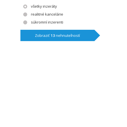
všetky inzeráty
realitné kancelárie
súkromní inzerenti
Zobraziť
13
nehnuteľností