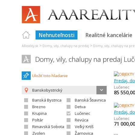
Nehnuteľnosti
Realitné kancelárie
>
>
AReality.sk
Domy, vily, chalupy na predaj
Domy, vily, chalupy na pre
Domy, vily, chalupy na predaj Lu
Uložiť toto hladanie
Predaj, do
Lučenec
Banskobystrický
85 550,0
Banská Bystrica
Banská Štiavnica
Brezno
Detva
Predaj, do
Krupina
Lučenec
Lučenec
Poltár
Revúca
71 000,0
Rimavská Sobota
Veľký Krtíš
Zvolen
Žarnovica