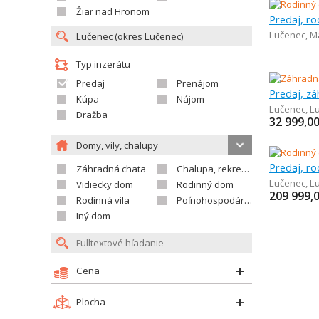
Žiar nad Hronom
Predaj, r
Lučenec
,
M
Typ inzerátu
Predaj
Prenájom
Predaj, z
Kúpa
Nájom
Lučenec
,
L
Dražba
32 999,0
Domy, vily, chalupy
Predaj, r
Záhradná chata
Chalupa, rekreačný domček
Lučenec
,
L
Vidiecky dom
Rodinný dom
209 999,
Rodinná vila
Poľnohospodárska usadlosť
Iný dom
Cena
Plocha