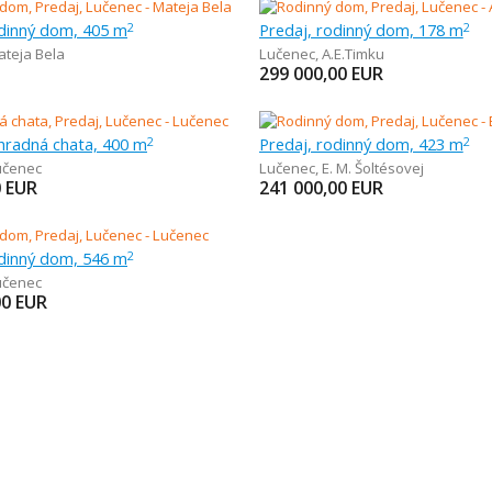
odinný dom, 405 m
Predaj, rodinný dom, 178 m
2
2
ateja Bela
Lučenec
,
A.E.Timku
299 000,00
EUR
áhradná chata, 400 m
Predaj, rodinný dom, 423 m
2
2
učenec
Lučenec
,
E. M. Šoltésovej
0
EUR
241 000,00
EUR
odinný dom, 546 m
2
učenec
00
EUR