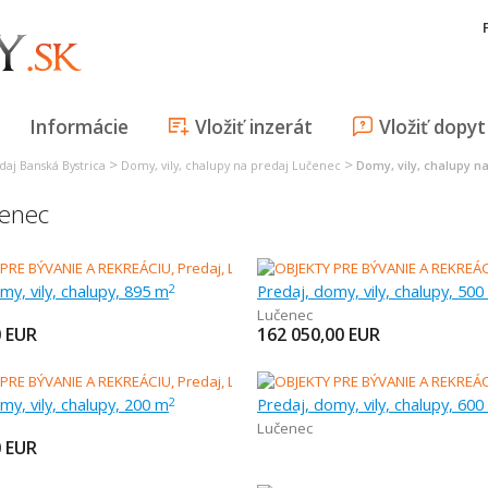
Informácie
Vložiť inzerát
Vložiť dopyt
>
>
daj Banská Bystrica
Domy, vily, chalupy na predaj Lučenec
Domy, vily, chalupy n
čenec
my, vily, chalupy, 895 m
Predaj, domy, vily, chalupy, 500
2
Lučenec
0
EUR
162 050,00
EUR
my, vily, chalupy, 200 m
Predaj, domy, vily, chalupy, 600
2
Lučenec
0
EUR