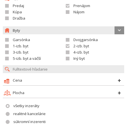
Predaj
Prenájom
Kúpa
Nájom
Dražba
Byty
Garsónka
Dvojgarsónka
1-izb. byt
2-izb. byt
3-izb. byt
4-izb. byt
5-izb. byt a väčší
Iný byt
Cena
Plocha
všetky inzeráty
realitné kancelárie
súkromní inzerenti