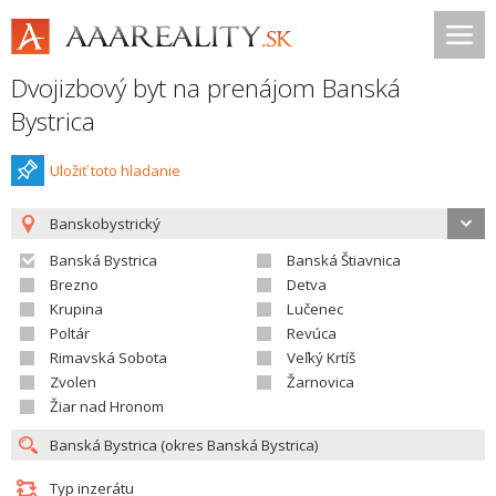
Dvojizbový byt na prenájom Banská
Bystrica
Uložiť toto hladanie
Banskobystrický
Banská Bystrica
Banská Štiavnica
Brezno
Detva
Krupina
Lučenec
Poltár
Revúca
Rimavská Sobota
Veľký Krtíš
Zvolen
Žarnovica
Žiar nad Hronom
Typ inzerátu