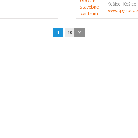
Košice, Košice
www.tpgroup.
1
10