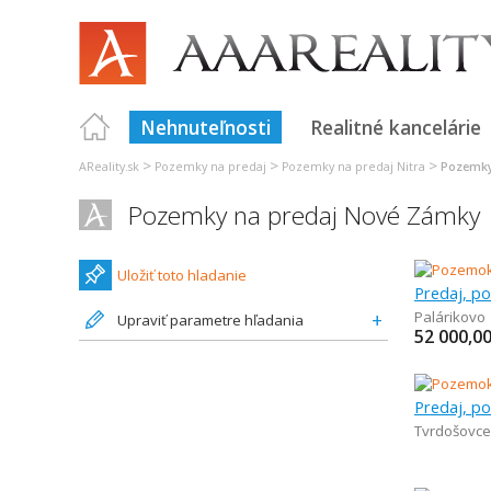
Nehnuteľnosti
Realitné kancelárie
>
>
>
AReality.sk
Pozemky na predaj
Pozemky na predaj Nitra
Pozemky
Pozemky na predaj Nové Zámky
Uložiť toto hladanie
Predaj, p
Palárikovo
Upraviť parametre hľadania
52 000,0
Tvrdošovce