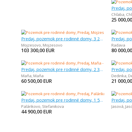
Chľaba
,
Ch
25 000,0
Predaj, pozemok pre rodinné domy, 3 244 m
Mojzesovo
,
Mojzesovo
Radava
103 300,00
EUR
80 000,0
Predaj, pozemok pre rodinné domy, 2 384 m
Maňa
,
Maňa
Dedinka
,
D
60 500,00
EUR
21 000,0
Predaj, pozemok pre rodinné domy, 1 521 m
Palárikovo
,
Stefanikova
Jasová
,
Jas
44 900,00
EUR