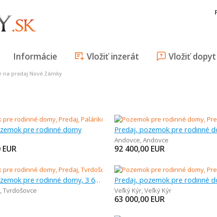
Informácie
Vložiť inzerát
Vložiť dopyt
 na predaj Nové Zámky
ozemok pre rodinné domy
Andovce
,
Andovce
0
EUR
92 400,00
EUR
Predaj, pozemok pre rodinné domy, 3 692 m
,
Tvrdošovce
Veľký Kýr
,
Veľký Kýr
63 000,00
EUR