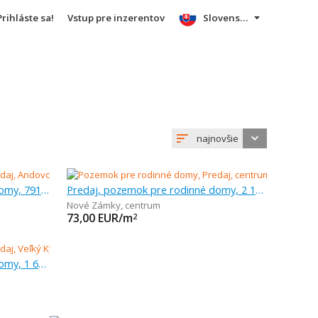
Prihláste sa!
Vstup pre inzerentov
Slovensky
najnovšie
Predaj, pozemok pre rodinné domy, 791 m
Predaj, pozemok pre rodinné domy, 2 102 m
Nové Zámky
,
centrum
73,00
EUR/m
2
Predaj, pozemok pre rodinné domy, 1 629 m