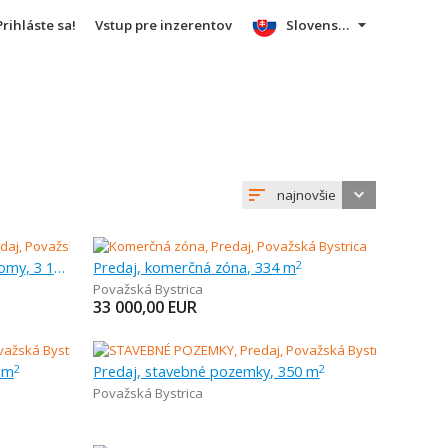
Prihláste sa!
Vstup pre inzerentov
Slovensky
najnovšie
Predaj, pozemok pre rodinné domy, 3 186 m
Predaj, komerčná zóna, 334 m
2
Považská Bystrica
33 000,00
EUR
 m
Predaj, stavebné pozemky, 350 m
2
2
Považská Bystrica