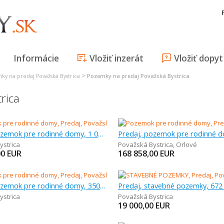
Informácie
Vložiť inzerát
Vložiť dopyt
>
ky na predaj Považská Bystrica
Pozemky na predaj Považská Bystrica
rica
Predaj, pozemok pre rodinné domy, 1 050 m
ystrica
Považská Bystrica
,
Orlové
00
EUR
168 858,00
EUR
Predaj, pozemok pre rodinné domy, 350 m
Predaj, stavebné pozemky, 672
ystrica
Považská Bystrica
19 000,00
EUR