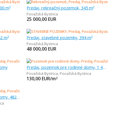
000 m
Predaj, rekreačný pozemok, 345 m
2
2
Považská Bystrica
25 000,00
EUR
62 m
Predaj, stavebné pozemky, 394 m
2
2
Považská Bystrica
48 000,00
EUR
domy
Predaj, pozemok pre rodinné domy, 1 442 m
Považská Bystrica
,
Považská Bystrica
130,00
EUR/m
2
Predaj, pozemok pre rodinné domy, 482 m
ica