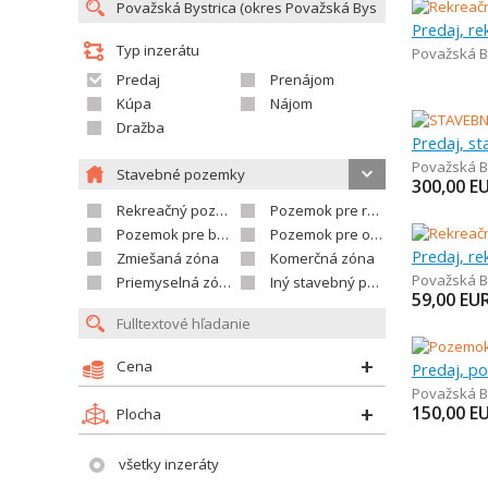
Predaj, r
Typ inzerátu
Považská B
Predaj
Prenájom
Kúpa
Nájom
Dražba
Predaj, s
Považská B
Stavebné pozemky
300,00
E
Rekreačný pozemok
Pozemok pre rodinné domy
Pozemok pre bytovú výstavbu
Pozemok pre občian.vybavenosť
Predaj, r
Zmiešaná zóna
Komerčná zóna
Považská B
Priemyselná zóna
Iný stavebný pozemok
59,00
EU
Cena
Považská B
150,00
E
Plocha
všetky inzeráty