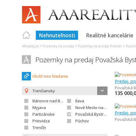
Nehnuteľnosti
Realitné kancelárie
>
>
>
AReality.sk
Pozemky na predaj
Pozemky na predaj Trenčín
Pozem
Pozemky na predaj Považská Byst
Uložiť toto hladanie
Považská B
Trenčiansky
135 000,
Bánovce nad Bebravou
Ilava
Myjava
Nové Mesto nad Váhom
Partizánske
Považská Bystrica
Považská B
Prievidza
Púchov
Trenčín