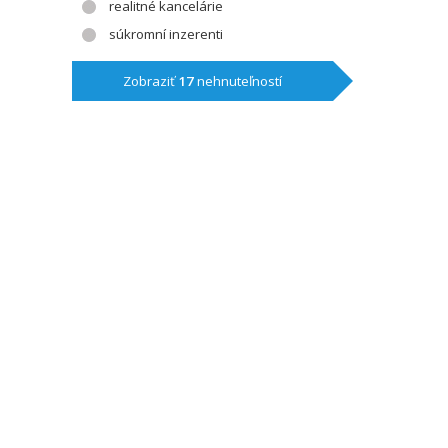
realitné kancelárie
súkromní inzerenti
Zobraziť
17
nehnuteľností