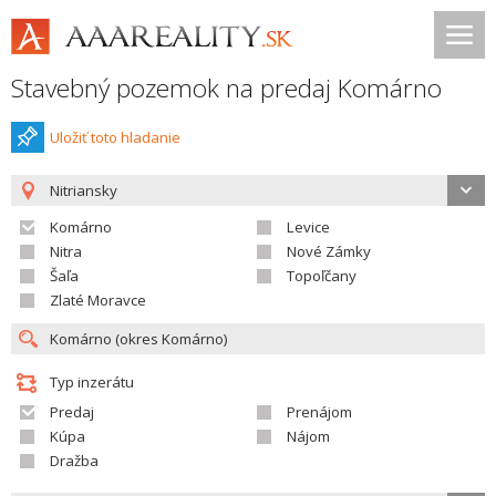
Stavebný pozemok na predaj Komárno
Uložiť toto hladanie
Nitriansky
Komárno
Levice
Nitra
Nové Zámky
Šaľa
Topoľčany
Zlaté Moravce
Typ inzerátu
Predaj
Prenájom
Kúpa
Nájom
Dražba