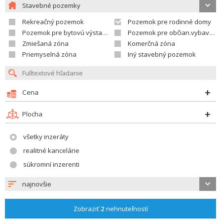
Stavebné pozemky
Rekreačný pozemok
Pozemok pre rodinné domy
Pozemok pre bytovú výstavbu
Pozemok pre občian.vybavenosť
Zmiešaná zóna
Komerčná zóna
Priemyselná zóna
Iný stavebný pozemok
Cena
Plocha
všetky inzeráty
realitné kancelárie
súkromní inzerenti
najnovšie
Zobraziť
2
nehnuteľností