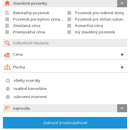
Stavebné pozemky
Rekreačný pozemok
Pozemok pre rodinné domy
Pozemok pre bytovú výstavbu
Pozemok pre občian.vybavenosť
Zmiešaná zóna
Komerčná zóna
Priemyselná zóna
Iný stavebný pozemok
Cena
Plocha
všetky inzeráty
realitné kancelárie
súkromní inzerenti
najnovšie
Zobraziť
2
nehnuteľností