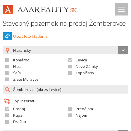
Stavebný pozemok na predaj Žemberovce
Uložiť toto hladanie
Nitriansky
Komárno
Levice
Nitra
Nové Zámky
Šaľa
Topoľčany
Zlaté Moravce
Typ inzerátu
Predaj
Prenájom
Kúpa
Nájom
Dražba