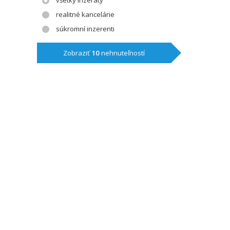
všetky inzeráty
realitné kancelárie
súkromní inzerenti
Zobraziť
10
nehnuteľností