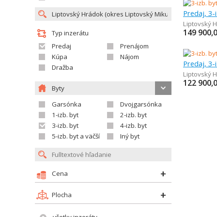
Predaj, 3-
Liptovský 
149 900,
Typ inzerátu
Predaj
Prenájom
Kúpa
Nájom
Predaj, 3-
Dražba
Liptovský 
122 900,
Byty
Garsónka
Dvojgarsónka
1-izb. byt
2-izb. byt
3-izb. byt
4-izb. byt
5-izb. byt a väčší
Iný byt
Cena
Plocha