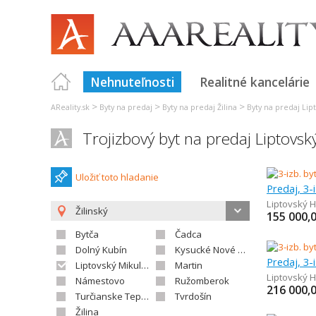
Nehnuteľnosti
Realitné kancelárie
>
>
>
AReality.sk
Byty na predaj
Byty na predaj Žilina
Byty na predaj Lip
Trojizbový byt na predaj Liptovs
Uložiť toto hladanie
Predaj, 3-
Liptovský 
Žilinský
155 000,
Bytča
Čadca
Dolný Kubín
Kysucké Nové Mesto
Predaj, 3-
Liptovský Mikuláš
Martin
Liptovský 
Námestovo
Ružomberok
216 000,
Turčianske Teplice
Tvrdošín
Žilina