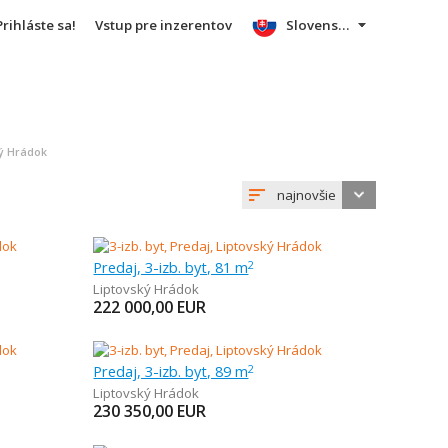
Prihláste sa!
Vstup pre inzerentov
Slovensky
ký Hrádok
najnovšie
Predaj, 3-izb. byt, 81 m
2
Liptovský Hrádok
222 000,00
EUR
Predaj, 3-izb. byt, 89 m
2
Liptovský Hrádok
230 350,00
EUR