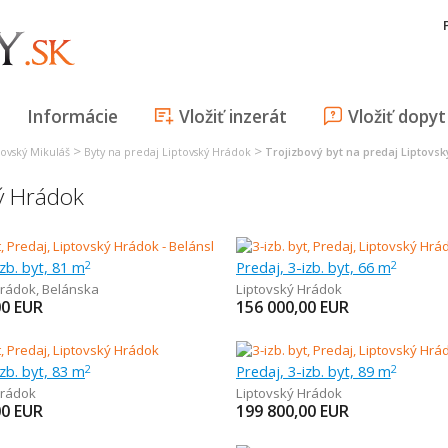
Informácie
Vložiť inzerát
Vložiť dopyt
>
>
tovský Mikuláš
Byty na predaj Liptovský Hrádok
Trojizbový byt na predaj Liptovs
ký Hrádok
izb. byt, 81 m
Predaj, 3-izb. byt, 66 m
2
2
Hrádok
,
Belánska
Liptovský Hrádok
00
EUR
156 000,00
EUR
izb. byt, 83 m
Predaj, 3-izb. byt, 89 m
2
2
Hrádok
Liptovský Hrádok
00
EUR
199 800,00
EUR