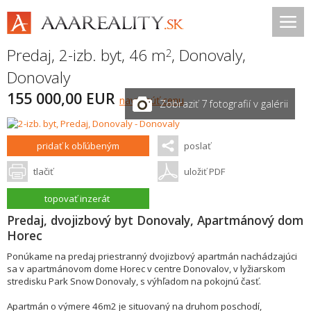
Predaj, 2-izb. byt, 46 m
,
Donovaly
,
2
Donovaly
155 000,00 EUR
navrhnúť cenu
Zobraziť 7 fotografií v galérii
pridať k obľúbeným
poslať
tlačiť
uložiť PDF
topovať inzerát
Predaj, dvojizbový byt Donovaly, Apartmánový dom
Horec
Ponúkame na predaj priestranný dvojizbový apartmán nachádzajúci
sa v apartmánovom dome Horec v centre Donovalov, v lyžiarskom
stredisku Park Snow Donovaly, s výhľadom na pokojnú časť.
Apartmán o výmere 46m2 je situovaný na druhom poschodí,