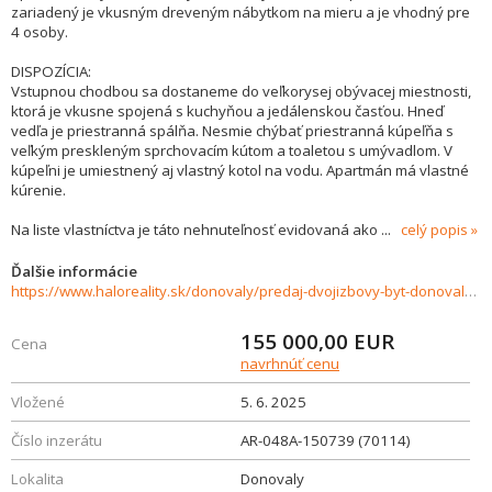
zariadený je vkusným dreveným nábytkom na mieru a je vhodný pre
4 osoby.
DISPOZÍCIA:
Vstupnou chodbou sa dostaneme do veľkorysej obývacej miestnosti,
ktorá je vkusne spojená s kuchyňou a jedálenskou časťou. Hneď
vedľa je priestranná spálňa. Nesmie chýbať priestranná kúpeľňa s
veľkým preskleným sprchovacím kútom a toaletou s umývadlom. V
kúpeľni je umiestnený aj vlastný kotol na vodu. Apartmán má vlastné
kúrenie.
Na liste vlastníctva je táto nehnuteľnosť evidovaná ako
...
celý popis
Ďalšie informácie
https://www.haloreality.sk/donovaly/predaj-dvojizbovy-byt-donovaly-apartmanovy-dom-horec/70114
155 000,00
EUR
Cena
navrhnúť cenu
Vložené
5. 6. 2025
Číslo inzerátu
AR-048A-150739 (70114)
Lokalita
Donovaly