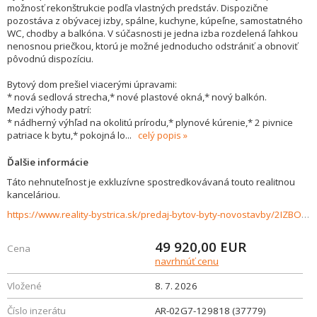
možnosť rekonštrukcie podľa vlastných predstáv. Dispozične
pozostáva z obývacej izby, spálne, kuchyne, kúpeľne, samostatného
WC, chodby a balkóna. V súčasnosti je jedna izba rozdelená ľahkou
nenosnou priečkou, ktorú je možné jednoducho odstrániť a obnoviť
pôvodnú dispozíciu.
Bytový dom prešiel viacerými úpravami:
* nová sedlová strecha,* nové plastové okná,* nový balkón.
Medzi výhody patrí:
* nádherný výhľad na okolitú prírodu,* plynové kúrenie,* 2 pivnice
patriace k bytu,* pokojná lo
...
celý popis
Ďalšie informácie
Táto nehnuteľnost je exkluzívne spostredkovávaná touto realitnou
kanceláriou.
https://www.reality-bystrica.sk/predaj-bytov-byty-novostavby/2IZBOVY-BYT-S-KRASNYM-VYHLADOM-V-ZAVADKE-NAD-HRONOM-37779/?utm_source=areality&utm_medium=xml&utm_term=37779&utm_content=byt&utm_campaign=portaly
49 920,00
EUR
Cena
navrhnúť cenu
Vložené
8. 7. 2026
Číslo inzerátu
AR-02G7-129818 (37779)