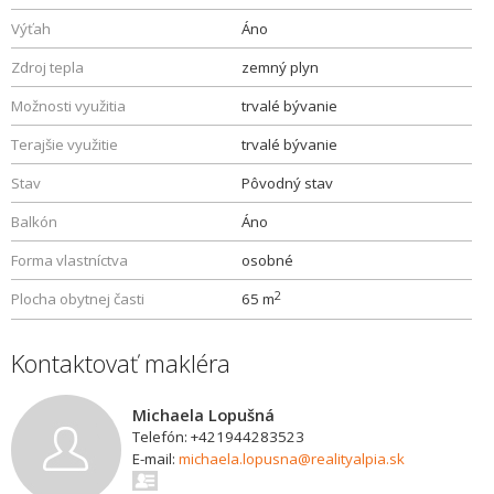
Výťah
Áno
Zdroj tepla
zemný plyn
Možnosti využitia
trvalé bývanie
Terajšie využitie
trvalé bývanie
Stav
Pôvodný stav
Balkón
Áno
Forma vlastníctva
osobné
2
Plocha obytnej časti
65 m
Kontaktovať makléra
Michaela Lopušná
Telefón: +421944283523
E-mail:
michaela.lopusna@realityalpia.sk