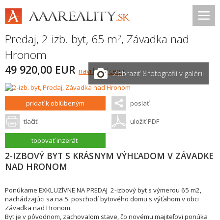
Predaj, 2-izb. byt, 65 m
,
Závadka nad
2
Hronom
49 920,00 EUR
navrhnúť cenu
Zobraziť 8 fotografií v galérii
pridať k obľúbeným
poslať
tlačiť
uložiť PDF
topovať inzerát
2-IZBOVÝ BYT S KRÁSNYM VÝHĽADOM V ZÁVADKE
NAD HRONOM
Ponúkame EXKLUZÍVNE NA PREDAJ 2-izbový byt s výmerou 65 m2,
nachádzajúci sa na 5. poschodí bytového domu s výťahom v obci
Závadka nad Hronom.
Byt je v pôvodnom, zachovalom stave, čo novému majiteľovi ponúka