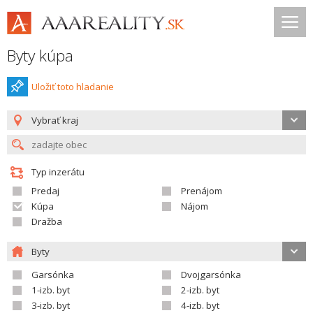
Byty kúpa
Uložiť toto hladanie
Vybrať kraj
Typ inzerátu
Predaj
Prenájom
Kúpa
Nájom
Dražba
Byty
Garsónka
Dvojgarsónka
1-izb. byt
2-izb. byt
3-izb. byt
4-izb. byt