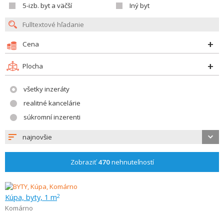
5-izb. byt a väčší
Iný byt
Cena
Plocha
všetky inzeráty
realitné kancelárie
súkromní inzerenti
najnovšie
Zobraziť
470
nehnuteľností
Kúpa, byty, 1 m
2
Komárno