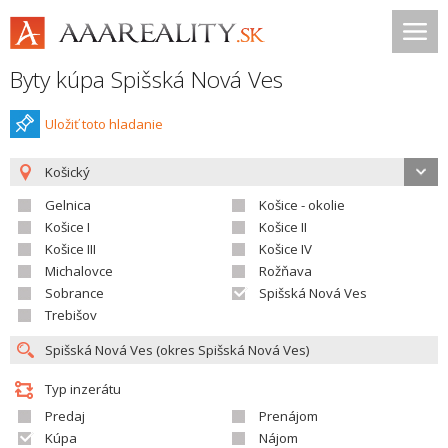
Byty kúpa Spišská Nová Ves
Uložiť toto hladanie
Košický
Gelnica
Košice - okolie
Košice I
Košice II
Košice III
Košice IV
Michalovce
Rožňava
Sobrance
Spišská Nová Ves
Trebišov
Typ inzerátu
Predaj
Prenájom
Kúpa
Nájom