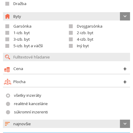
Dražba
Byty
Garsónka
Dvojgarsónka
1-izb. byt
2-izb. byt
3-izb. byt
4-izb. byt
5-izb. byt a väčší
Iný byt
Cena
Plocha
všetky inzeráty
realitné kancelárie
súkromní inzerenti
najnovšie