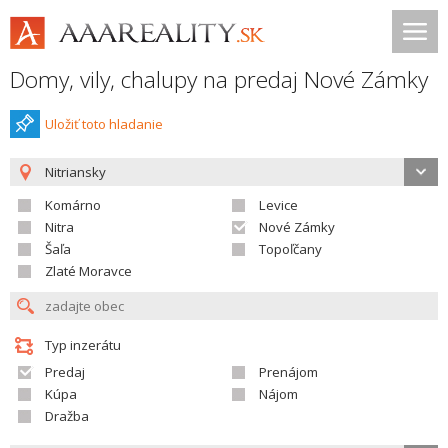
Domy, vily, chalupy na predaj Nové Zámky
Uložiť toto hladanie
Nitriansky
Komárno
Levice
Nitra
Nové Zámky
Šaľa
Topoľčany
Zlaté Moravce
Typ inzerátu
Predaj
Prenájom
Kúpa
Nájom
Dražba