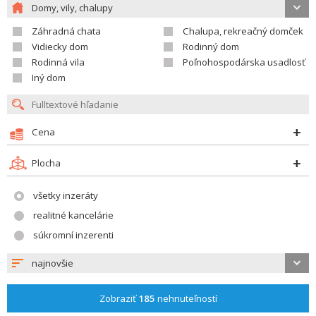
Domy, vily, chalupy
Záhradná chata
Chalupa, rekreačný domček
Vidiecky dom
Rodinný dom
Rodinná vila
Poľnohospodárska usadlosť
Iný dom
Cena
Plocha
všetky inzeráty
realitné kancelárie
súkromní inzerenti
najnovšie
Zobraziť
185
nehnuteľností