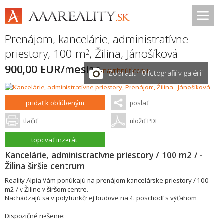
Prenájom, kancelárie, administratívne
priestory, 100 m
,
Žilina
,
Jánošíková
2
900,00 EUR/mesiac
navrhnúť cenu
Zobraziť 10 fotografií v galérii
pridať k obľúbeným
poslať
tlačiť
uložiť PDF
topovať inzerát
Kancelárie, administratívne priestory / 100 m2 / -
Žilina širšie centrum
Reality Alpia Vám ponúkajú na prenájom kancelárske priestory / 100
m2 / v Žiline v širšom centre.
Nachádzajú sa v polyfunkčnej budove na 4. poschodí s výťahom.
Dispozičné riešenie: