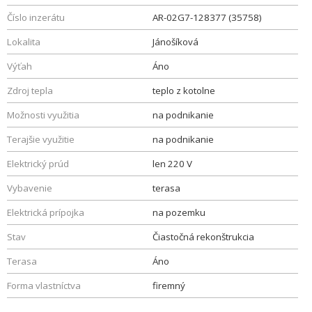
Číslo inzerátu
AR-02G7-128377 (35758)
Lokalita
Jánošíková
Výťah
Áno
Zdroj tepla
teplo z kotolne
Možnosti využitia
na podnikanie
Terajšie využitie
na podnikanie
Elektrický prúd
len 220 V
Vybavenie
terasa
Elektrická prípojka
na pozemku
Stav
Čiastočná rekonštrukcia
Terasa
Áno
Forma vlastníctva
firemný