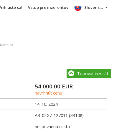
Prihláste sa!
Vstup pre inzerentov
Slovensky
 Nimnica
Topovať inzerát
54 000,00
EUR
navrhnúť cenu
14. 10. 2024
AR-02G7-127011 (34108)
nespevnená cesta