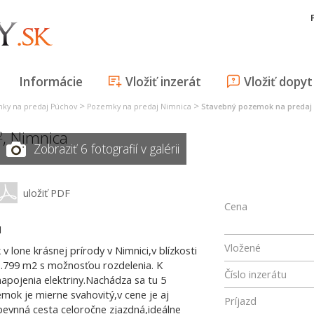
Informácie
Vložiť inzerát
Vložiť dopyt
>
>
ky na predaj Púchov
Pozemky na predaj Nimnica
Stavebný pozemok na predaj
,
Nimnica
2
Zobraziť 6 fotografií v galérii
uložiť PDF
Cena
u
Vložené
lone krásnej prírody v Nimnici,v blízkosti
.799 m2 s možnosťou rozdelenia. K
Číslo inzerátu
pojenia elektriny.Nachádza sa tu 5
mok je mierne svahovitý,v cene je aj
Príjazd
pevnná cesta celoročne zjazdná,ideálne