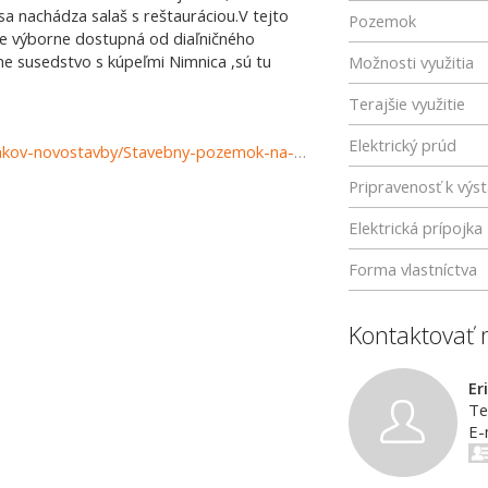
a nachádza salaš s reštauráciou.V tejto
Pozemok
 je výborne dostupná od diaľničného
e susedstvo s kúpeľmi Nimnica ,sú tu
Možnosti využitia
Terajšie využitie
Elektrický prúd
https://www.reality-povazska.sk/predaj-pozemky-pozemkov-novostavby/Stavebny-pozemok-na-rodinny-domprip.chatu-34108/?utm_source=areality&utm_medium=xml&utm_term=34108&utm_content=chalupa&utm_campaign=portaly
Pripravenosť k výs
Elektrická prípojka
Forma vlastníctva
Kontaktovať 
Er
Te
E-