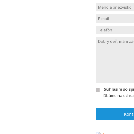
Súhlasím so s
Dbáme na ochran
Kont