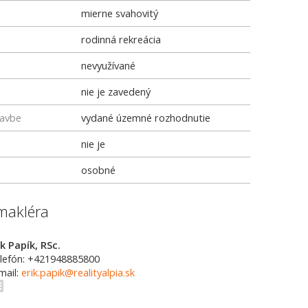
mierne svahovitý
rodinná rekreácia
nevyužívané
nie je zavedený
tavbe
vydané územné rozhodnutie
nie je
osobné
makléra
ik Papík, RSc.
lefón: +421948885800
mail:
erik.papik@realityalpia.sk