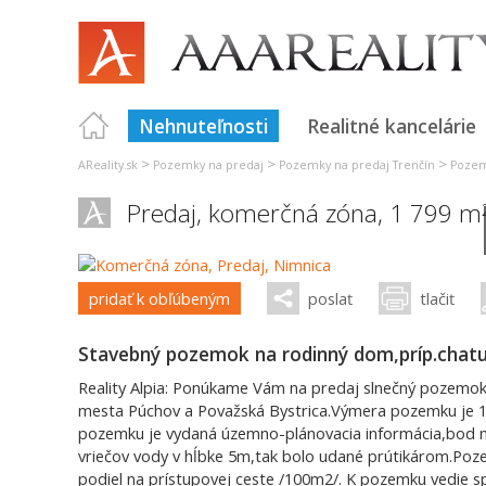
Nehnuteľnosti
Realitné kancelárie
>
>
>
AReality.sk
Pozemky na predaj
Pozemky na predaj Trenčín
Pozem
Predaj, komerčná zóna, 1 799 m
pridať k obľúbeným
poslať
tlačiť
Stavebný pozemok na rodinný dom,príp.chat
Reality Alpia: Ponúkame Vám na predaj slnečný pozemok v 
mesta Púchov a Považská Bystrica.Výmera pozemku je 1
pozemku je vydaná územno-plánovacia informácia,bod na
vriečov vody v hĺbke 5m,tak bolo udané prútikárom.Poze
podiel na prístupovej ceste /100m2/. K pozemku vedie s