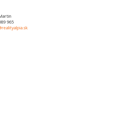
Martin
089 965
@realityalpia.sk