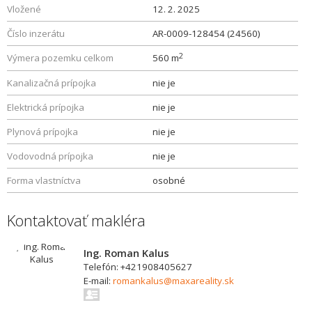
Vložené
12. 2. 2025
Číslo inzerátu
AR-0009-128454 (24560)
2
Výmera pozemku celkom
560 m
Kanalizačná prípojka
nie je
Elektrická prípojka
nie je
Plynová prípojka
nie je
Vodovodná prípojka
nie je
Forma vlastníctva
osobné
Kontaktovať makléra
Ing. Roman Kalus
Telefón: +421908405627
E-mail:
romankalus@maxareality.sk