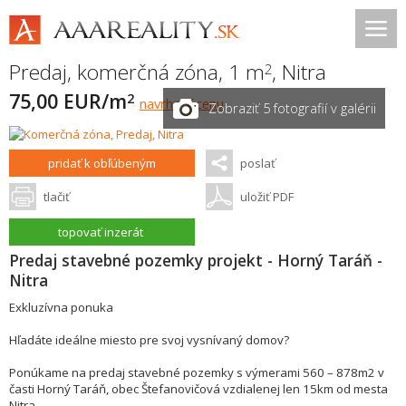
Predaj, komerčná zóna, 1 m
,
Nitra
2
75,00 EUR/m
2
navrhnúť cenu
Zobraziť 5 fotografií v galérii
pridať k obľúbeným
poslať
tlačiť
uložiť PDF
topovať inzerát
Predaj stavebné pozemky projekt - Horný Taráň -
Nitra
Exkluzívna ponuka
Hľadáte ideálne miesto pre svoj vysnívaný domov?
Ponúkame na predaj stavebné pozemky s výmerami 560 – 878m2 v
časti Horný Taráň, obec Štefanovičová vzdialenej len 15km od mesta
Nitra.