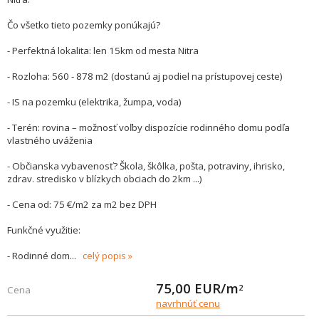
Čo všetko tieto pozemky ponúkajú?
- Perfektná lokalita: len 15km od mesta Nitra
- Rozloha: 560 - 878 m2 (dostanú aj podiel na prístupovej ceste)
- IS na pozemku (elektrika, žumpa, voda)
- Terén: rovina – možnosť voľby dispozície rodinného domu podľa
vlastného uváženia
- Občianska vybavenosť? Škola, škôlka, pošta, potraviny, ihrisko,
zdrav. stredisko v blízkych obciach do 2km ...)
- Cena od: 75 €/m2 za m2 bez DPH
Funkčné využitie:
- Rodinné dom
...
celý popis
75,00
EUR/m
2
Cena
navrhnúť cenu