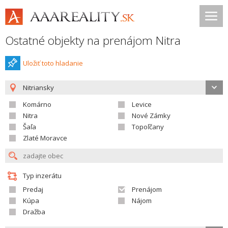
Ostatné objekty na prenájom Nitra
Uložiť toto hladanie
Nitriansky
Komárno
Levice
Nitra
Nové Zámky
Šaľa
Topoľčany
Zlaté Moravce
Typ inzerátu
Predaj
Prenájom
Kúpa
Nájom
Dražba