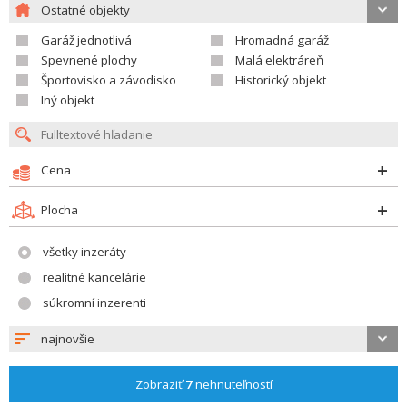
Ostatné objekty
Garáž jednotlivá
Hromadná garáž
Spevnené plochy
Malá elektráreň
Športovisko a závodisko
Historický objekt
Iný objekt
Cena
Plocha
všetky inzeráty
realitné kancelárie
súkromní inzerenti
najnovšie
Zobraziť
7
nehnuteľností