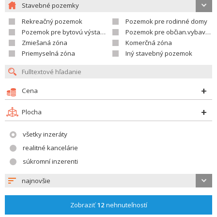
Stavebné pozemky
Rekreačný pozemok
Pozemok pre rodinné domy
Pozemok pre bytovú výstavbu
Pozemok pre občian.vybavenosť
Zmiešaná zóna
Komerčná zóna
Priemyselná zóna
Iný stavebný pozemok
Cena
Plocha
všetky inzeráty
realitné kancelárie
súkromní inzerenti
najnovšie
Zobraziť
12
nehnuteľností