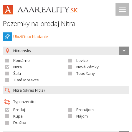
Pozemky na predaj Nitra
Uložiť toto hladanie
Nitriansky
Komárno
Levice
Nitra
Nové Zámky
Šaľa
Topoľčany
Zlaté Moravce
Typ inzerátu
Predaj
Prenájom
Kúpa
Nájom
Dražba