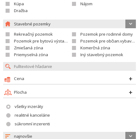
Kúpa
Nájom
Dražba
Stavebné pozemky
Rekreačný pozemok
Pozemok pre rodinné domy
Pozemok pre bytovú výstavbu
Pozemok pre občian.vybavenosť
Zmiešaná zóna
Komerčná zóna
Priemyselná zóna
Iný stavebný pozemok
Cena
Plocha
všetky inzeráty
realitné kancelárie
súkromní inzerenti
najnovšie