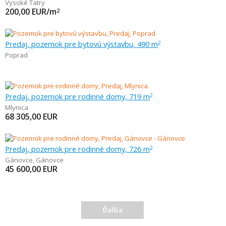
Vysoké Tatry
200,00
EUR/m
2
Predaj, pozemok pre bytovú výstavbu, 490 m
2
Poprad
Predaj, pozemok pre rodinné domy, 719 m
2
Mlynica
68 305,00
EUR
Predaj, pozemok pre rodinné domy, 726 m
2
Gánovce
,
Gánovce
45 600,00
EUR
Ďalšia