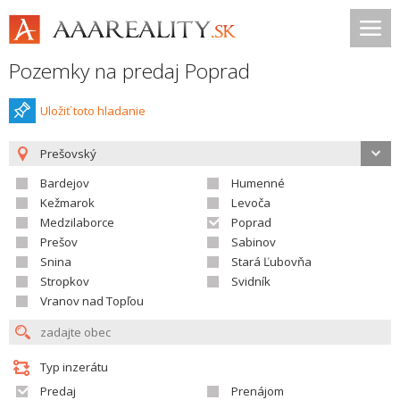
Pozemky na predaj Poprad
Uložiť toto hladanie
Prešovský
Bardejov
Humenné
Kežmarok
Levoča
Medzilaborce
Poprad
Prešov
Sabinov
Snina
Stará Ľubovňa
Stropkov
Svidník
Vranov nad Topľou
Typ inzerátu
Predaj
Prenájom