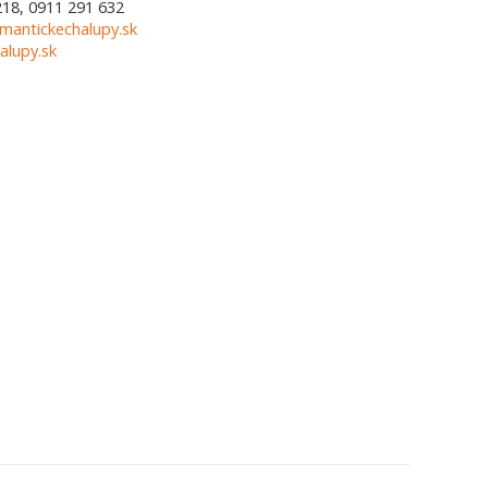
218, 0911 291 632
mantickechalupy.sk
alupy.sk