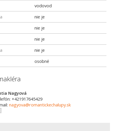
vodovod
ka
nie je
nie je
nie je
ka
nie je
osobné
makléra
ntia Nagyová
lefón: +421917645429
mail:
nagyova@romantickechalupy.sk