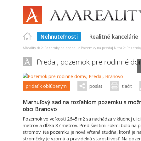
Nehnuteľnosti
Realitné kancelárie
>
>
>
AReality.sk
Pozemky na predaj
Pozemky na predaj Nitra
Pozemky
Predaj, pozemok pre rodinné d
pridať k obľúbeným
poslať
tlačiť
Marhuľový sad na rozľahlom pozemku s možn
obci Branovo
Pozemok vo veľkosti 2645 m2 sa nachádza v kľudnej ulici 
metrov a dĺžka 87 metrov. Pred šiestimi rokmi bolo na
stromov. Na pozemku je nová vŕtaná studňa, ktorá je na
stromčeky je vzorná a pravidelná starostlivosť. Na po