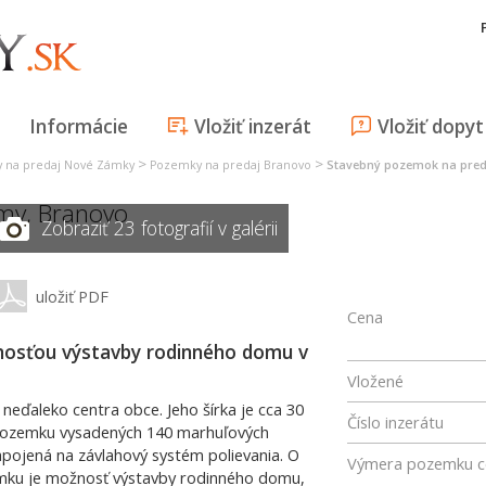
Informácie
Vložiť inzerát
Vložiť dopyt
>
>
 na predaj Nové Zámky
Pozemky na predaj Branovo
Stavebný pozemok na pred
omy,
Branovo
Zobraziť 23 fotografií v galérii
uložiť PDF
Cena
osťou výstavby rodinného domu v
Vložené
neďaleko centra obce. Jeho šírka je cca 30
Číslo inzerátu
 pozemku vysadených 140 marhuľových
pojená na závlahový systém polievania. O
Výmera pozemku c
zemku je možnosť výstavby rodinného domu,