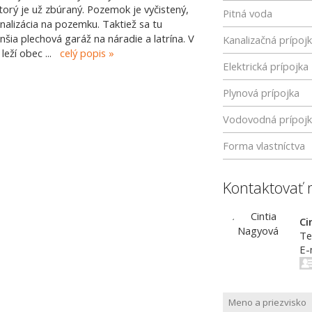
ktorý je už zbúraný. Pozemok je vyčistený,
Pitná voda
analizácia na pozemku. Taktiež sa tu
ia plechová garáž na náradie a latrína. V
Kanalizačná prípoj
a leží obec
...
celý popis
Elektrická prípojka
Plynová prípojka
Vodovodná prípoj
Forma vlastníctva
Kontaktovať 
Ci
Te
E-