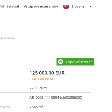
Prihláste sa!
Vstup pre inzerentov
Slovensky
aj Branovo
Topovať inzerát
125 000,00
EUR
navrhnúť cenu
27. 3. 2025
AR-0553-1110894 (ch00288650)
elkom
2645 m
2