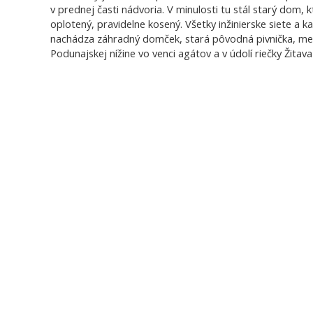
v prednej časti nádvoria. V minulosti tu stál starý dom, 
oplotený, pravidelne kosený. Všetky inžinierske siete a k
nachádza záhradný domček, stará pôvodná pivnička, menš
Podunajskej nížine vo venci agátov a v údolí riečky Žitav