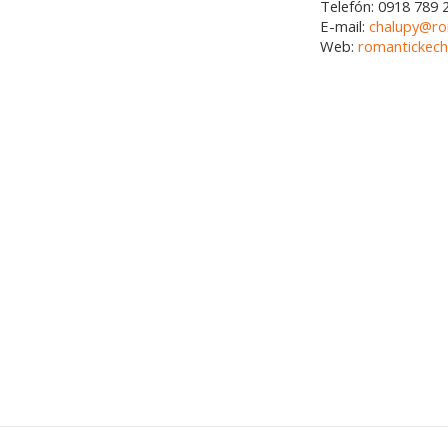
Telefón:
0918 789 
E-mail:
chalupy@ro
Web:
romantickech