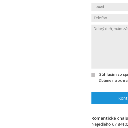
Súhlasím so s
Dbáme na ochran
Kont
Romantické chalup
Nejedlého 67
8410