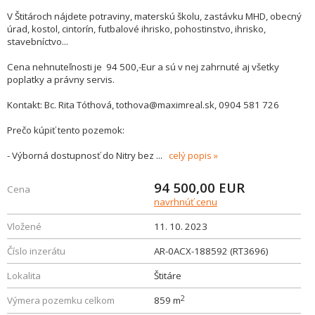
V Štitároch nájdete potraviny, materskú školu, zastávku MHD, obecný
úrad, kostol, cintorín, futbalové ihrisko, pohostinstvo, ihrisko,
stavebníctvo...
Cena nehnuteľnosti je 94 500,-Eur a sú v nej zahrnuté aj všetky
poplatky a právny servis.
Kontakt: Bc. Rita Tóthová, tothova@maximreal.sk, 0904 581 726
Prečo kúpiť tento pozemok:
- Výborná dostupnosť do Nitry bez
...
celý popis
94 500,00
EUR
Cena
navrhnúť cenu
Vložené
11. 10. 2023
Číslo inzerátu
AR-0ACX-188592 (RT3696)
Lokalita
Štitáre
2
Výmera pozemku celkom
859 m