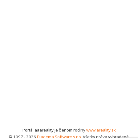
Portál aaareality je členom rodiny
www.areality.sk
© 1997 - 2026
Diadema Software s.r.o.
Všetky práva vyhradené.