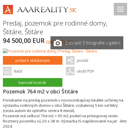
Predaj, pozemok pre rodinné domy,
Štitáre
,
Štitáre
94 500,00 EUR
navrhnúť cenu
Zobraziť 3 fotografie v galérii
pridať k obľúbeným
poslať
tlačiť
uložiť PDF
topovať inzerát
Pozemok 764 m2 v obci Štitáre
Ponúkame na predaj pozemok v novovznikajúcej lokalite určenej na
výstavbu rodinných domov v obci Štitáre, vzdialenej 5 km od Nitry
(cesta autom do úplného centra 8 minút).
Pozemok má veľkosť 764 m2 + 95 m2 podiel na prístupovej ceste.
Rozmery pozemku sú 20 x 38 m. Výstavba IS naplánované na jar - leto
2024.