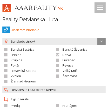
Reality Detvianska Huta
Uložiť toto hladanie
Banskobystrický
Banská Bystrica
Banská Štiavnica
Brezno
Detva
Krupina
Lučenec
Poltár
Revúca
Rimavská Sobota
Veľký Krtíš
Zvolen
Žarnovica
Žiar nad Hronom
Typ inzerátu
Predaj
Prenájom