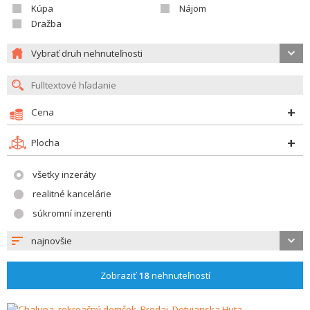
Kúpa
Nájom
Dražba
Vybrať druh nehnuteľnosti
Cena
Plocha
všetky inzeráty
realitné kancelárie
súkromní inzerenti
najnovšie
Zobraziť
18
nehnuteľností