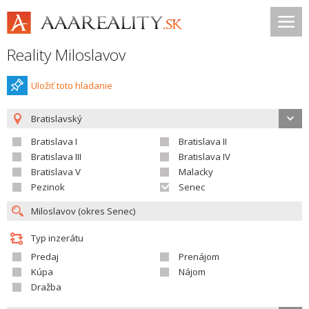
Reality Miloslavov
Uložiť toto hladanie
Bratislavský
Bratislava I
Bratislava II
Bratislava III
Bratislava IV
Bratislava V
Malacky
Pezinok
Senec
Typ inzerátu
Predaj
Prenájom
Kúpa
Nájom
Dražba