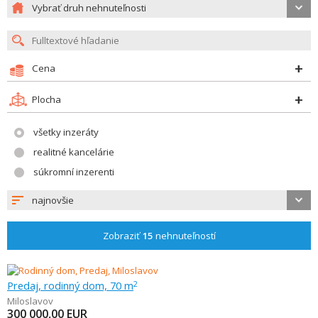
Vybrať druh nehnuteľnosti
Cena
Plocha
všetky inzeráty
realitné kancelárie
súkromní inzerenti
najnovšie
Zobraziť
15
nehnuteľností
Predaj, rodinný dom, 70 m
2
Miloslavov
300 000,00
EUR