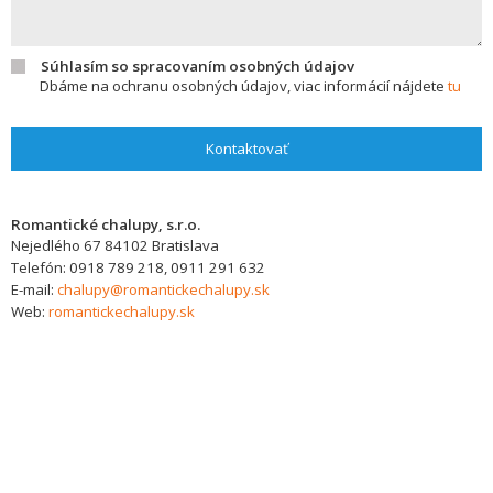
Súhlasím so spracovaním osobných údajov
Dbáme na ochranu osobných údajov, viac informácií nájdete
tu
Kontaktovať
Romantické chalupy, s.r.o.
Nejedlého 67
84102
Bratislava
Telefón:
0918 789 218, 0911 291 632
E-mail:
chalupy@romantickechalupy.sk
Web:
romantickechalupy.sk