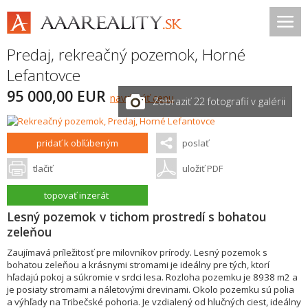
Predaj, rekreačný pozemok,
Horné
Lefantovce
95 000,00 EUR
navrhnúť cenu
Zobraziť 22 fotografií v galérii
pridať k obľúbeným
poslať
tlačiť
uložiť PDF
topovať inzerát
Lesný pozemok v tichom prostredí s bohatou
zeleňou
Zaujímavá príležitosť pre milovníkov prírody. Lesný pozemok s
bohatou zeleňou a krásnymi stromami je ideálny pre tých, ktorí
hľadajú pokoj a súkromie v srdci lesa. Rozloha pozemku je 8938 m2 a
je posiaty stromami a náletovými drevinami. Okolo pozemku sú polia
a výhľady na Tribečské pohoria. Je vzdialený od hlučných ciest, ideálny