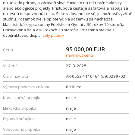
na únik do prírody a zároveň skvelé miesto na rekreačné aktivity
alebo ekologické projekty. Prístupová cesta je asfaltová a napája sa
na lesnú nespevnenú cestu. Siete v dosahu nie sú, je možnosť vyvŕtať
studňu. Pozemok nie je oplotený. Na pozemku sa nachádza
klasicistická krypta rodiny Edelsheim-Gyulai z 30.rokov 19.storočia.
Upravovaná bola v 90.rokoch 20.storočia. Prízemná stavba s
dvojtraktovou disp
...
celý popis
95 000,00
EUR
Cena
navrhnúť cenu
Vložené
27. 3. 2025
Číslo inzerátu
AR-0553-1110464 (ch00289702)
2
Výmera pozemku celkom
8938 m
Kanalizačná prípojka
nie je
Elektrická prípojka
nie je
Plynová prípojka
nie je
Vodovodná prípojka
nie je