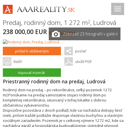
Predaj, rodinný dom, 1 272 m
,
Ludrová
2
238 000,00 EUR
navrhnúť cenu
Zobraziť 23 fotografií v galérii
pridať k obľúbeným
poslať
tlačiť
uložiť PDF
topovať inzerát
Priestranný rodinný dom na predaj, Ludrová
Rodinný dom na predaj – po rekonštrukcii, veľký pozemok 1272
m2Ponúkame na predaj samostatne stojaci rodinný dom po
kompletnej rekonštrukcii, situovaný v tichej lokalite s dobrou
občianskou vybavenosťou.
Dispozične pozostáva z dvoch podlaží, kde sa nachádza dokopy šesť
izieb, pričom každé podlažie disponuje vlastnou kuchyňou a vlastným
sociálnym zariadením. Pozemok je v celkovej výmere 1272 m2, kde sa
nachádza garáž a hospodárska budovaKúrenie: ústredné plynové,