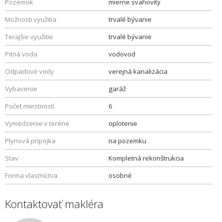
Pozemok
mierne svahovitý
Možnosti využitia
trvalé bývanie
Terajšie využitie
trvalé bývanie
Pitná voda
vodovod
Odpadové vody
verejná kanalizácia
Vybavenie
garáž
Počet miestností
6
Vymedzenie v teréne
oplotenie
Plynová prípojka
na pozemku
Stav
Kompletná rekonštrukcia
Forma vlastníctva
osobné
Kontaktovať makléra