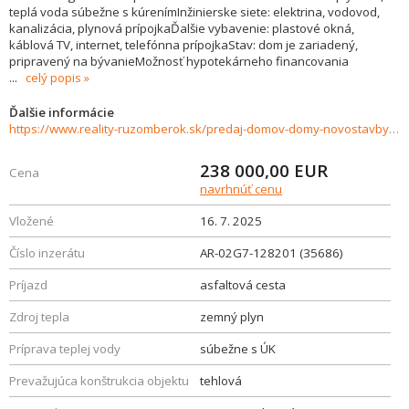
teplá voda súbežne s kúrenímInžinierske siete: elektrina, vodovod,
kanalizácia, plynová prípojkaĎalšie vybavenie: plastové okná,
káblová TV, internet, telefónna prípojkaStav: dom je zariadený,
pripravený na bývanieMožnosť hypotekárneho financovania
...
celý popis
Ďalšie informácie
https://www.reality-ruzomberok.sk/predaj-domov-domy-novostavby/Priestranny-rodinny-dom-na-predaj-Ludrova-35686/?utm_source=areality&utm_medium=xml&utm_term=35686&utm_content=dom&utm_campaign=portaly
238 000,00
EUR
Cena
navrhnúť cenu
Vložené
16. 7. 2025
Číslo inzerátu
AR-02G7-128201 (35686)
Príjazd
asfaltová cesta
Zdroj tepla
zemný plyn
Príprava teplej vody
súbežne s ÚK
Prevažujúca konštrukcia objektu
tehlová