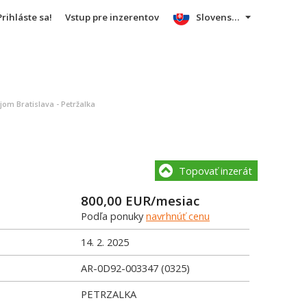
Prihláste sa!
Vstup pre inzerentov
Slovensky
om Bratislava - Petržalka
Topovať inzerát
800,00
EUR/mesiac
Podľa ponuky
navrhnúť cenu
14. 2. 2025
AR-0D92-003347 (0325)
PETRZALKA