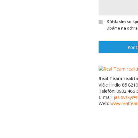
Súhlasím so s
Dbáme na ochran
Kont
Real Team realitná
Vlčie Hrdlo 85
8210
Telefón:
0902 466 
E-mail:
jaslovsky@r
Web:
www.realtea