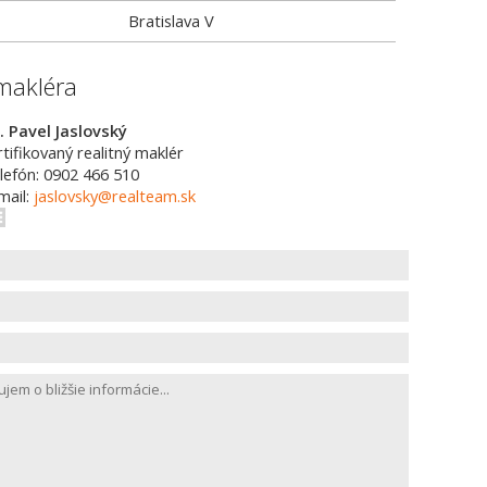
Bratislava V
makléra
. Pavel Jaslovský
rtifikovaný realitný maklér
lefón: 0902 466 510
mail:
jaslovsky@realteam.sk