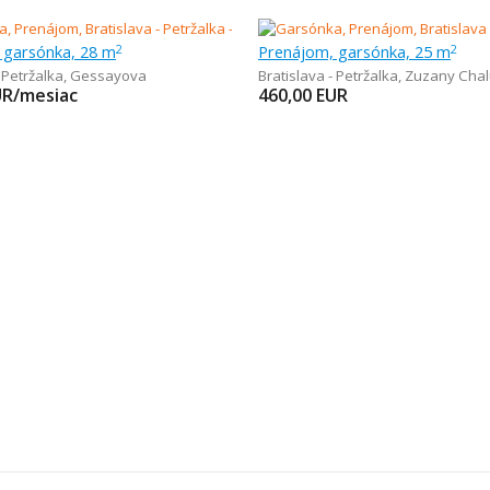
 garsónka, 28 m
Prenájom, garsónka, 25 m
2
2
 Petržalka
,
Gessayova
Bratislava - Petržalka
,
Zuzany Chal
UR/mesiac
460,00
EUR