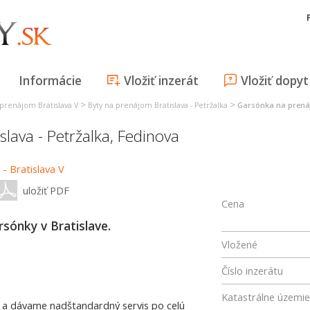
Informácie
Vložiť inzerát
Vložiť dopyt
>
>
 prenájom Bratislava V
Byty na prenájom Bratislava - Petržalka
Garsónka na prenáj
islava - Petržalka
,
Fedinova
uložiť PDF
Cena
sónky v Bratislave.
Vložené
Číslo inzerátu
Katastrálne územie
 a dávame nadštandardný servis po celú