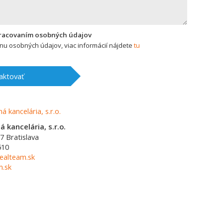
pracovaním osobných údajov
u osobných údajov, viac informácií nájdete
tu
aktovať
 kancelária, s.r.o.
7
Bratislava
510
ealteam.sk
m.sk