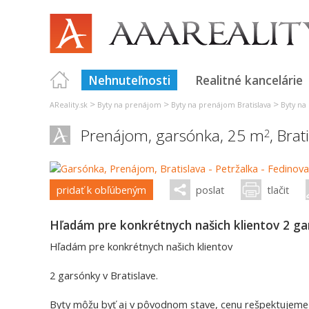
Nehnuteľnosti
Realitné kancelárie
>
>
>
AReality.sk
Byty na prenájom
Byty na prenájom Bratislava
Byty na
Prenájom, garsónka, 25 m
,
Brat
2
pridať k obľúbeným
poslať
tlačiť
Hľadám pre konkrétnych našich klientov 2 gar
Hľadám pre konkrétnych našich klientov
2 garsónky v Bratislave.
Byty môžu byť aj v pôvodnom stave, cenu rešpektujeme