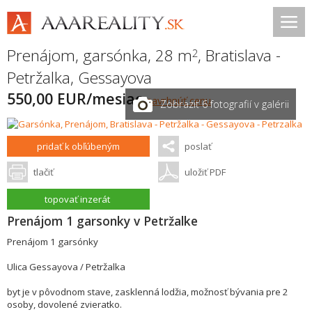
Prenájom, garsónka, 28 m
,
Bratislava -
2
Petržalka
,
Gessayova
550,00 EUR/mesiac
navrhnúť cenu
Zobraziť 6 fotografií v galérii
pridať k obľúbeným
poslať
tlačiť
uložiť PDF
topovať inzerát
Prenájom 1 garsonky v Petržalke
Prenájom 1 garsónky
Ulica Gessayova / Petržalka
byt je v pôvodnom stave, zasklenná lodžia, možnosť bývania pre 2
osoby, dovolené zvieratko.