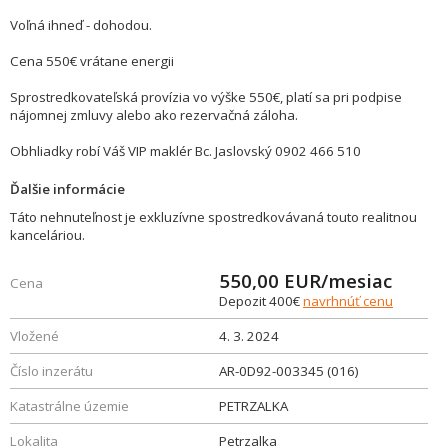
Voľná ihneď - dohodou.
Cena 550€ vrátane energii
Sprostredkovateľská provízia vo výške 550€, platí sa pri podpise
nájomnej zmluvy alebo ako rezervačná záloha.
Obhliadky robí Váš VIP maklér Bc. Jaslovský 0902 466 510
Ďalšie informácie
Táto nehnuteľnost je exkluzívne spostredkovávaná touto realitnou
kanceláriou.
550,00
EUR/mesiac
Cena
Depozit 400€
navrhnúť cenu
Vložené
4. 3. 2024
Číslo inzerátu
AR-0D92-003345 (016)
Katastrálne územie
PETRZALKA
Lokalita
Petrzalka