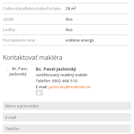
2
Celková podlahová plocha bytu
28 m
Výťah
Áno
Lodžia
Áno
Poznámka k cene
vrátene energii
Kontaktovať makléra
Bc. Pavel Jaslovský
certifikovaný realitný maklér
Telefón: 0902 466 510
E-mail:
jaslovsky@realteam.sk