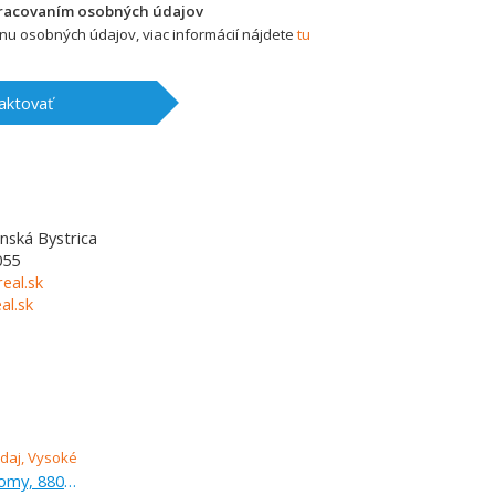
pracovaním osobných údajov
u osobných údajov, viac informácií nájdete
tu
aktovať
nská Bystrica
055
eal.sk
l.sk
Predaj, pozemok pre rodinné domy, 880 m