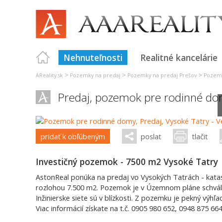
Nehnuteľnosti
Realitné kancelárie
>
>
>
AReality.sk
Pozemky na predaj
Pozemky na predaj Prešov
Pozemk
Predaj, pozemok pre rodinné do
pridať k obľúbeným
poslať
tlačiť
Investičný pozemok - 7500 m2 Vysoké Tatry
AstonReal ponúka na predaj vo Vysokých Tatrách - katas
rozlohou 7.500 m2. Pozemok je v Územnom pláne schvál
Inžinierske siete sú v blízkosti. Z pozemku je pekný výhľ
Viac informácií získate na t.č. 0905 980 652, 0948 875 66