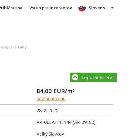
Prihláste sa!
Vstup pre inzerentov
Slovensky
aj Vysoké Tatry
Topovať inzerát
84,00
EUR/m
2
navrhnúť cenu
28. 2. 2025
AR-0LEA-111144 (AR-29182)
Veľký Slavkov