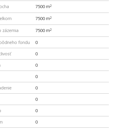
locha
7500 m
2
elkom
7500 m
2
o zázemia
7500 m
2
z pôdneho fondu
0
livosť
0
a
0
0
adenie
0
0
p
0
um
0