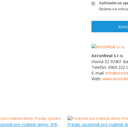
Súhlasím so s
Dbáme na ochran
Kont
AstonReal s.r.o.
Horná 32
97401
Ba
Telefón:
0905 222 
E-mail:
info@astonr
Web:
www.AstonRea
Predaj, pozemok pre rodinné domy, 976 m