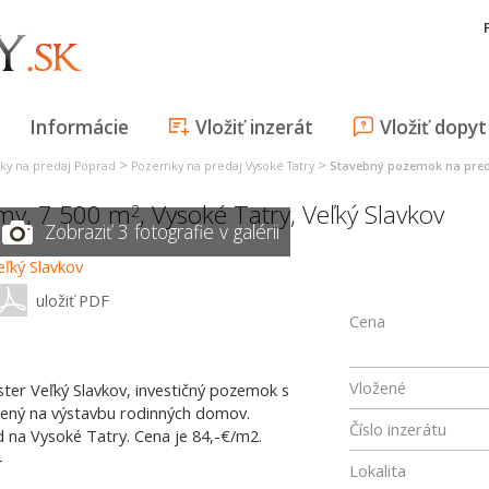
Informácie
Vložiť inzerát
Vložiť dopyt
>
>
y na predaj Poprad
Pozemky na predaj Vysoké Tatry
Stavebný pozemok na pred
my, 7 500 m
,
Vysoké Tatry
,
Veľký Slavkov
2
Zobraziť 3 fotografie v galérii
uložiť PDF
Cena
Vložené
ter Veľký Slavkov, investičný pozemok s
ený na výstavbu rodinných domov.
Číslo inzerátu
ad na Vysoké Tatry. Cena je 84,-€/m2.
4
Lokalita