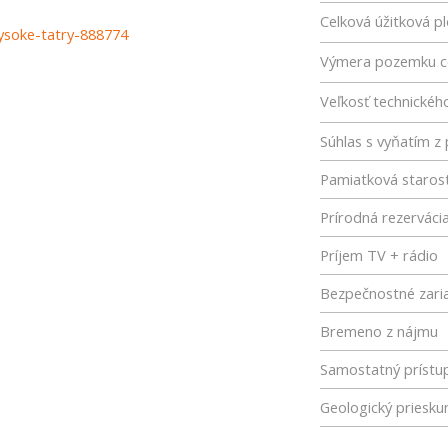
Celková úžitková p
ysoke-tatry-888774
Výmera pozemku c
Veľkosť technickéh
Súhlas s vyňatím 
Pamiatková starost
Prírodná rezerváci
Príjem TV + rádio
Bezpečnostné zari
Bremeno z nájmu
Samostatný prístu
Geologický priesk