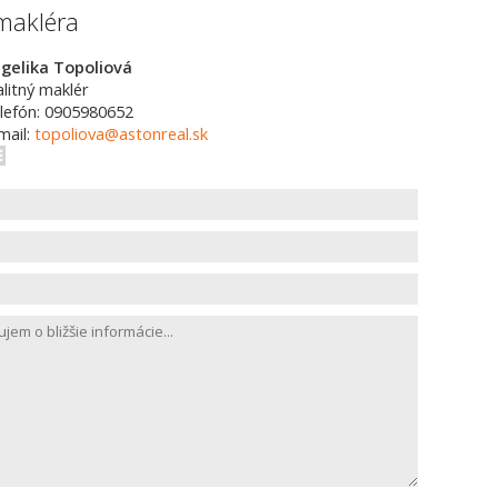
makléra
gelika Topoliová
alitný maklér
lefón: 0905980652
mail:
topoliova@astonreal.sk